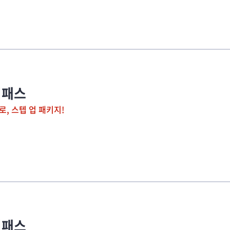
리패스
, 스텝 업 패키지!
리패스