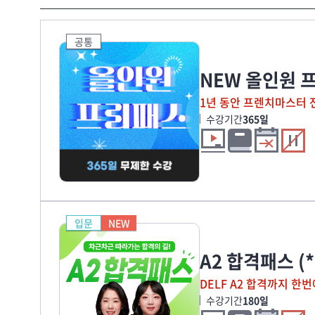
공통
NEW 올인원 
1년 동안 프렌치마스터 
수강기간
365일
입문
NEW
A2 합격패스 (
DELF A2 합격까지 한번
수강기간
180일