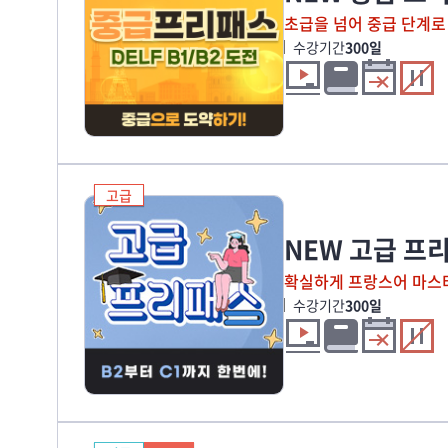
초급을 넘어 중급 단계로
수강기간
300일
고급
NEW 고급 프
확실하게 프랑스어 마스
수강기간
300일