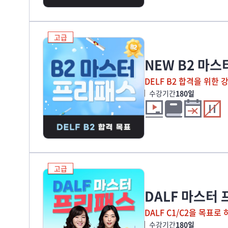
고급
NEW B2 마
DELF B2 합격을 위한 
수강기간
180일
고급
DALF 마스터
DALF C1/C2을 목표로
수강기간
180일