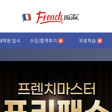
D-78
2
대학원 입시
수강/합격후기
무료학습