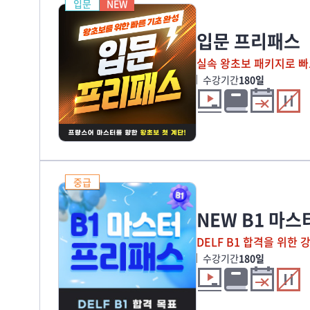
입문
NEW
입문 프리패스
실속 왕초보 패키지로 빠
수강기간
180일
중급
NEW B1 마
DELF B1 합격을 위한 
수강기간
180일