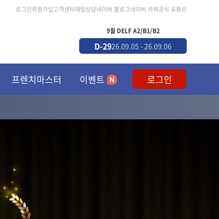
로그인
회원가입
고객센터
채팅상담
네이버 블로그
네이버 카페
공식 유튜브
통대입시 예상
9월 DELF A2/B1/B2
D-29
D-
6.10.24 - 26.10.24
26.09.05 - 26.09.06
프렌치마스터
이벤트
로그인