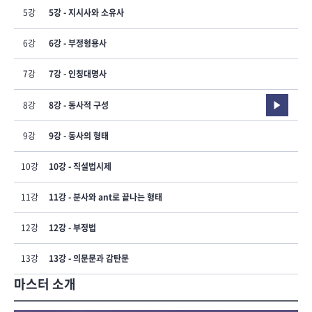
5강
5강 - 지시사와 소유사
6강
6강 - 부정형용사
7강
7강 - 인칭대명사
8강
8강 - 동사적 구성
9강
9강 - 동사의 형태
10강
10강 - 직설법시제
11강
11강 - 분사와 ant로 끝나는 형태
12강
12강 - 부정법
13강
13강 - 의문문과 감탄문
마스터 소개