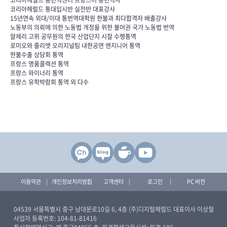
코리아헤럴드 통대입시반 실전반 대표강사
15년연속 외대/이대 통번역대학원 한불과 최다합격자 배출강사
노동부의 의뢰에 의한 노동법 개정을 위한 불어권 국가 노동법 번역
알제리 고위 공무원의 한국 산업단지 시찰 수행통역
로미오와 줄리엣 오리지널팀 내한공연 엔지니어 통역
한불수출 상담회 통역
프랑스 명품콜렉션 통역
프랑스 와이너리 통역
프랑스 유학박람회 통역 외 다수
이용약관
개인정보처리방침
고객센터
로그인
PC 버전
04539 서울특별시 중구 남대문로10길 6, 4층 (주)디지털헤럴드 대표이사 이상철
사업자 등록번호: 104-81-81416