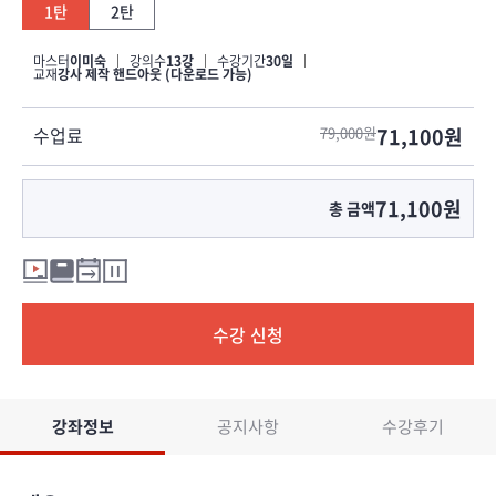
1탄
2탄
마스터
이미숙
강의수
13강
수강기간
30일
교재
강사 제작 핸드아웃 (다운로드 가능)
수업료
79,000원
71,100원
71,100원
총 금액
수강 신청
강좌정보
공지사항
수강후기