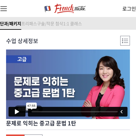
로그인
단과/패키지
프리패스
구술/작문 첨삭
1:1 클래스
수업 상세정보
문제로 익히는 중고급 문법 1탄