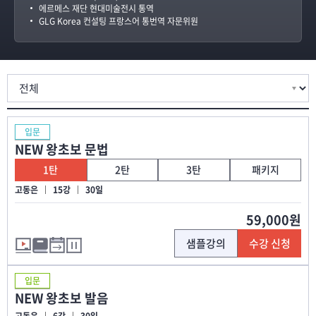
에르메스 재단 현대미술전시 통역
GLG Korea 컨설팅 프랑스어 통번역 자문위원
입문
NEW 왕초보 문법
1탄
2탄
3탄
패키지
고동은
15강
30일
59,000원
샘플강의
수강 신청
입문
NEW 왕초보 발음
고동은
6강
30일