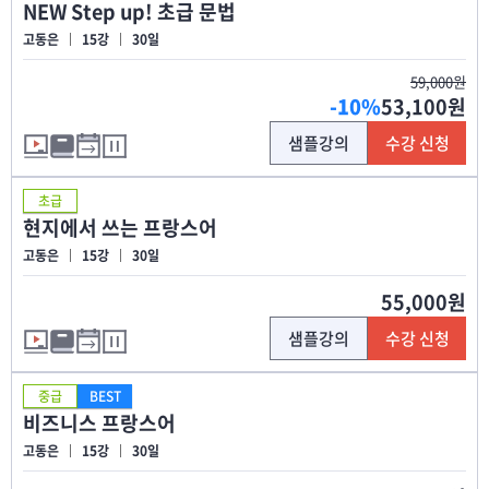
NEW Step up! 초급 문법
고동은
15강
30일
59,000원
-10%
53,100원
샘플강의
수강 신청
초급
현지에서 쓰는 프랑스어
고동은
15강
30일
55,000원
샘플강의
수강 신청
중급
BEST
비즈니스 프랑스어
고동은
15강
30일