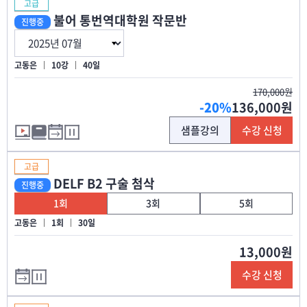
고급
불어 통번역대학원 작문반
진행중
고동은
10강
40일
170,000원
-20%
136,000원
샘플강의
수강 신청
고급
DELF B2 구술 첨삭
진행중
1회
3회
5회
고동은
1회
30일
13,000원
수강 신청