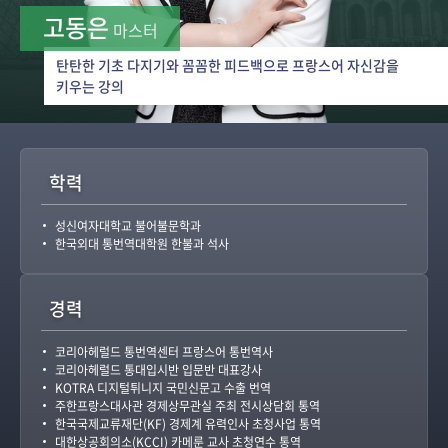
고동은
마스터
탄탄한 기초 다지기와 꼼꼼한 피드백으로 프랑스어 자신감을
키우는 강의
학력
성신여자대학교 불어불문학과
한국외대 통번역대학원 한불과 석사
경력
코리아헤럴드 통번역센터 프랑스어 통번역사
코리아헤럴드 통대입시반 입문반 대표강사
KOTRA 디지털튀니지 국민신문고 수출 번역
주한프랑스대사관 경제상무관실 주최 전시상담회 통역
한국국제교류재단(KF) 경제계 유력인사 초청사업 통역
대한상공회의소(KCCI) 카메룬 교사 초청연수 통역