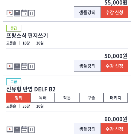
55,000원
샘플강의
수강 신청
중급
프랑스식 편지쓰기
고동은
10강
30일
50,000원
샘플강의
수강 신청
고급
신유형 반영 DELF B2
청취
독해
작문
구술
패키지
고동은
35강
30일
60,000원
샘플강의
수강 신청