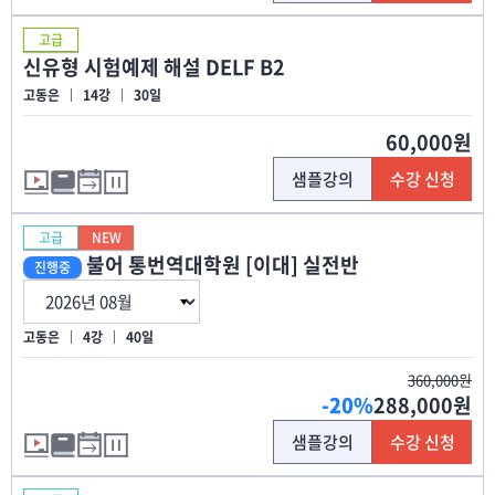
고급
신유형 시험예제 해설 DELF B2
고동은
14강
30일
60,000원
샘플강의
수강 신청
고급
NEW
불어 통번역대학원 [이대] 실전반
진행중
고동은
4강
40일
360,000원
-20%
288,000원
샘플강의
수강 신청