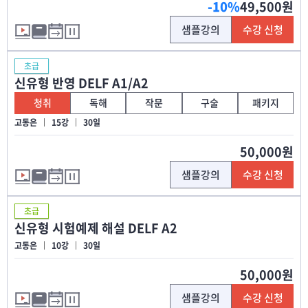
-10%
49,500원
샘플강의
수강 신청
초급
신유형 반영 DELF A1/A2
청취
독해
작문
구술
패키지
고동은
15강
30일
50,000원
샘플강의
수강 신청
초급
신유형 시험예제 해설 DELF A2
고동은
10강
30일
50,000원
샘플강의
수강 신청